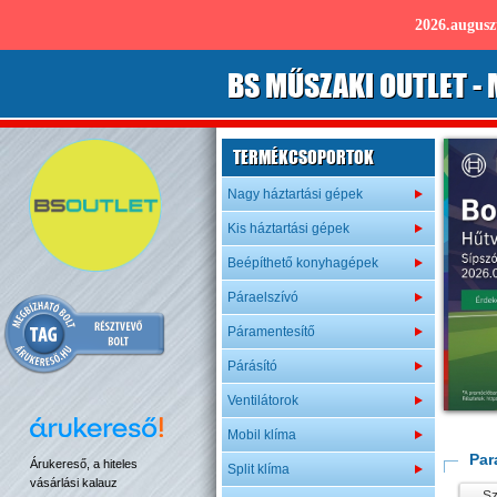
2026.augus
B
S
MŰSZAKI OUTLET
- 
TERMÉKCSOPORTOK
Nagy háztartási gépek
Kis háztartási gépek
Beépíthető konyhagépek
Páraelszívó
Páramentesítő
Párásító
Ventilátorok
Mobil klíma
Par
Árukereső, a hiteles
Split klíma
vásárlási kalauz
Sz