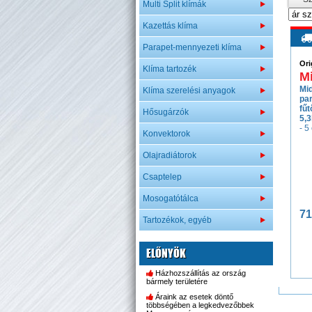
Multi Split klímák
Kazettás klíma
Parapet-mennyezeti klíma
Ori
Klíma tartozék
M
Mi
Klíma szerelési anyagok
pa
fűt
Hősugárzók
5,
- 5
Konvektorok
Olajradiátorok
Csaptelep
Mosogatótálca
71
Tartozékok, egyéb
ELŐNYÖK
Házhozszállítás az ország
bármely területére
Áraink az esetek döntő
többségében a legkedvezőbbek