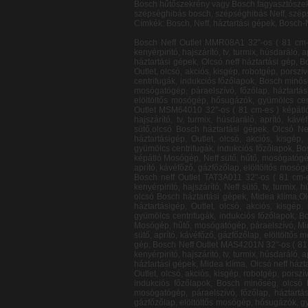
Bosch hűtőszekrény vagy Bosch fagyasztószek
szépséghibás bosch, szépséghibás Neff, szép
Címkék: Bosch, Neff, háztartási gépek, Bosch-
Bosch Neff Outlet MMR08A1 32"-os ( 81 cm-es ) képátló Mosógép, hűtő, mosógatógép, páraelszívó, főzőlap, háztartásigép, Outlet, olcsó, akciós, kisgép, robotgép, porszívó, kenyérpiritó, hajszárító, tv, turmix, húsdaráló, aprító, kávéfőző, gázfőzőlap, elöltöltős mosógép, hősugázók, gyümölcs centrifugák, indukciós főzőlapok, Bosch minőség, olcsó Bosch háztartási gépek, Olcsó neff háztartási gép, Bosch neff Outlet PHD2511 32"-os ( 81 cm-es ) képátló Mosógép, hűtő, mosógatógép, páraelszívó, főzőlap, Neff sütő, háztartásigép, Outlet, olcsó, akciós, kisgép, robotgép, porszívó, Midea klíma, kenyérpiritó, hajszárító, tv, turmix, húsdaráló, aprító, kávéfőző, gázfőzőlap, elöltöltős mosógép, hősugázók, gyümölcs centrifugák, indukciós főzőlapok, Bosch minőség, olcsó Bosch háztartási gépek, Olcsó neff háztartási gép, Bosch neff Outlet TDA2630 32"-os ( 81 cm-es ) képátló Mosógép, hűtő, mosógatógép, páraelszívó, főzőlap, háztartásigép, Outlet, olcsó, akciós, kisgép, robotgép, porszívó, kenyérpiritó, hajszárító, tv, turmix, húsdaráló, aprító, kávéfőző, gázfőzőlap, elöltöltős mosógép, hősugázók, gyümölcs centrifugák, Midea klíma, indukciós főzőlapok, Bosch minőség, olcsó Bosch háztartási gépek, Olcsó neff háztartási gép, Bosch Neff Outlet MSM64010 32"-os ( 81 cm-es ) képátló Mosógép, hűtő, mosógatógép, páraelszívó, főzőlap, háztartásigép, Outlet, olcsó, akciós, kisgép, robotgép, porszívó, kenyérpiritó, hajszárító, tv, turmix, húsdaráló, aprító, kávéfőző, gázfőzőlap, elöltöltős mosógép, hősugázók, Midea klíma, gyümölcs centrifugák, indukciós főzőlapok, Bosch minőség, Neff sütő,olcsó Bosch háztartási gépek, Olcsó Neff háztartási gép, Bosch Neff Outlet BSD3030 32"-os ( 81 cm-es ) képátló Mosógép, hűtő, mosógatógép, páraelszívó, főzőlap, háztartásigép, Outlet, olcsó, akciós, kisgép, robotgép, porszívó, kenyérpiritó, hajszárító, tv, turmix, húsdaráló, aprító, kávéfőző, gázfőzőlap, elöltöltős mosógép, hősugázók, gyümölcs centrifugák, indukciós főzőlapok, Bosch minőség, Midea klíma, olcsó Bosch háztartási gépek, Olcsó Neff háztartási gép, Bosch Neff Outlet BGL32510 32"-os ( 81 cm-es ) képátló Mosógép, Neff sütő, hűtő, mosógatógép, páraelszívó, főzőlap, háztartásigép, Outlet, olcsó, akciós, kisgép, robotgép, porszívó, kenyérpiritó, hajszárító, tv, turmix, húsdaráló, aprító, kávéfőző, gázfőzőlap, elöltöltős mosógép, hősugázók, gyümölcs centrifugák, indukciós főzőlapok, Bosch minőség, olcsó Bosch háztartási gépek, Olcsó Neff háztartási gép, Bosch neff Outlet TAT3A011 32"-os ( 81 cm-es ) képátló Mosógép, hűtő, mosógatógép, páraelszívó, főzőlap, háztartásigép, Outlet, olcsó, akciós, kisgép, r