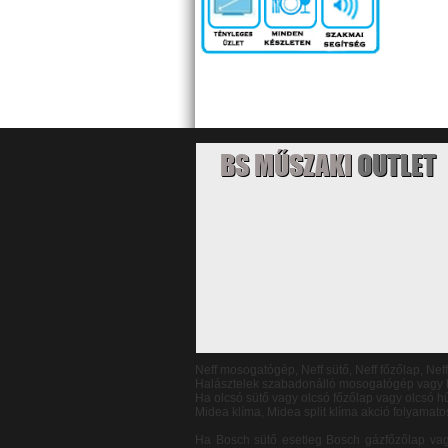
BS MŰSZAKI
OUTLET
Neff mosogatógép, Neff sütő, Neff főzőlap, Nef
Halásztelek szabadonálló mosogatógép vagy b
Ha olcsó sütő vagy olcsó főzőlap vagy olcsó
Midea klíma, Midea split klíma akció folyamato
Ha Bosch sütő esetleg Bosch gázfőzőlap va