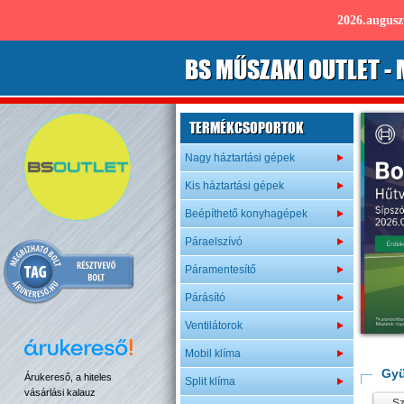
2026.augus
B
S
MŰSZAKI OUTLET
- 
TERMÉKCSOPORTOK
Nagy háztartási gépek
Kis háztartási gépek
Beépíthető konyhagépek
Páraelszívó
Páramentesítő
Párásító
Ventilátorok
Mobil klíma
Gyü
Árukereső, a hiteles
Split klíma
vásárlási kalauz
Sz