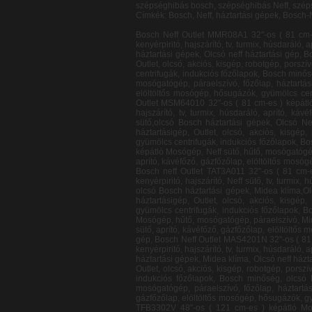
szépséghibás bosch, szépséghibás Neff, szép
Címkék: Bosch, Neff, háztartási gépek, Bosch-
Bosch Neff Outlet MMR08A1 32"-os ( 81 cm-es ) képátló Mosógép, hűtő, mosógatógép, páraelszívó, főzőlap, háztartásigép, Outlet, olcsó, akciós, kisgép, robotgép, porszívó, kenyérpiritó, hajszárító, tv, turmix, húsdaráló, aprító, kávéfőző, gázfőzőlap, elöltöltős mosógép, hősugázók, gyümölcs centrifugák, indukciós főzőlapok, Bosch minőség, olcsó Bosch háztartási gépek, Olcsó neff háztartási gép, Bosch neff Outlet PHD2511 32"-os ( 81 cm-es ) képátló Mosógép, hűtő, mosógatógép, páraelszívó, főzőlap, Neff sütő, háztartásigép, Outlet, olcsó, akciós, kisgép, robotgép, porszívó, Midea klíma, kenyérpiritó, hajszárító, tv, turmix, húsdaráló, aprító, kávéfőző, gázfőzőlap, elöltöltős mosógép, hősugázók, gyümölcs centrifugák, indukciós főzőlapok, Bosch minőség, olcsó Bosch háztartási gépek, Olcsó neff háztartási gép, Bosch neff Outlet TDA2630 32"-os ( 81 cm-es ) képátló Mosógép, hűtő, mosógatógép, páraelszívó, főzőlap, háztartásigép, Outlet, olcsó, akciós, kisgép, robotgép, porszívó, kenyérpiritó, hajszárító, tv, turmix, húsdaráló, aprító, kávéfőző, gázfőzőlap, elöltöltős mosógép, hősugázók, gyümölcs centrifugák, Midea klíma, indukciós főzőlapok, Bosch minőség, olcsó Bosch háztartási gépek, Olcsó neff háztartási gép, Bosch Neff Outlet MSM64010 32"-os ( 81 cm-es ) képátló Mosógép, hűtő, mosógatógép, páraelszívó, főzőlap, háztartásigép, Outlet, olcsó, akciós, kisgép, robotgép, porszívó, kenyérpiritó, hajszárító, tv, turmix, húsdaráló, aprító, kávéfőző, gázfőzőlap, elöltöltős mosógép, hősugázók, Midea klíma, gyümölcs centrifugák, indukciós főzőlapok, Bosch minőség, Neff sütő,olcsó Bosch háztartási gépek, Olcsó Neff háztartási gép, Bosch Neff Outlet BSD3030 32"-os ( 81 cm-es ) képátló Mosógép, hűtő, mosógatógép, páraelszívó, főzőlap, háztartásigép, Outlet, olcsó, akciós, kisgép, robotgép, porszívó, kenyérpiritó, hajszárító, tv, turmix, húsdaráló, aprító, kávéfőző, gázfőzőlap, elöltöltős mosógép, hősugázók, gyümölcs centrifugák, indukciós főzőlapok, Bosch minőség, Midea klíma, olcsó Bosch háztartási gépek, Olcsó Neff háztartási gép, Bosch Neff Outlet BGL32510 32"-os ( 81 cm-es ) képátló Mosógép, Neff sütő, hűtő, mosógatógép, páraelszívó, főzőlap, háztartásigép, Outlet, olcsó, akciós, kisgép, robotgép, porszívó, kenyérpiritó, hajszárító, tv, turmix, húsdaráló, aprító, kávéfőző, gázfőzőlap, elöltöltős mosógép, hősugázók, gyümölcs centrifugák, indukciós főzőlapok, Bosch minőség, olcsó Bosch háztartási gépek, Olcsó Neff háztartási gép, Bosch neff Outlet TAT3A011 32"-os ( 81 cm-es ) képátló Mosógép, hűtő, mosógatógép, páraelszívó, főzőlap, háztartásigép, Outlet, olcsó, akciós, kisgép, r