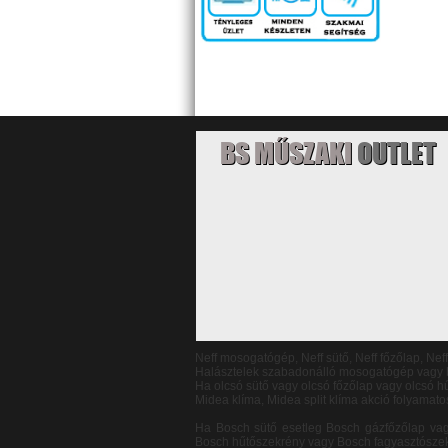
BS MŰSZAKI
OUTLET
Neff mosogatógép, Neff sütő, Neff főzőlap, Nef
Halásztelek szabadonálló mosogatógép vagy b
Ha olcsó sütő vagy olcsó főzőlap vagy olcsó
Midea klíma, Midea split klíma akció folyamato
Ha Bosch sütő esetleg Bosch gázfőzőlap va
Bosch hűtőszekrény vagy Bosch fagyasztószek