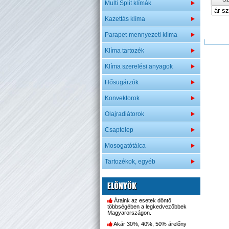
Multi Split klímák
Kazettás klíma
Parapet-mennyezeti klíma
Klíma tartozék
Klíma szerelési anyagok
Hősugárzók
Konvektorok
Olajradiátorok
Csaptelep
Mosogatótálca
Tartozékok, egyéb
ELŐNYÖK
Áraink az esetek döntő
többségében a legkedvezőbbek
Magyarországon.
Akár 30%, 40%, 50% árelőny