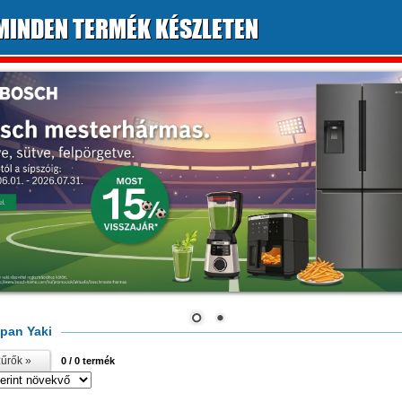
MINDEN TERMÉK KÉSZLETEN
pan Yaki
űrők »
0
/ 0 termék