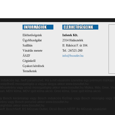
INFORMÁCIÓK
ELÉRHETŐSÉGEINK
Elérhetőségeink
Infotek Kft.
Ügyfélszolgálat
2314 Halásztelek
Szállítás
II. Rákóczi F. út 104.
Vásárlás menete
Tel.: 24/521-260
ÁSZF
info@bsoutlet.hu
Cégünkről
Gyakori kérdések
Termékeink
f indukciós lap, Neff páraelszívó, Ha a mit vásárolni szeretne egy prémium márkájú
eépíthető mosogatógép a vágyai tárgya akkor www.bsoutlet.hu
 hűtőszekrény vagy olcsó mosogatógép akkor
www.bsoutlet.hu
Midea, Mdv, Gree, Viva
san. MDV klíma, MDV split klíma akció. Gree klíma, Gree split klíma akció.
gy Bosch kerámialap vagy Bosch indukciós főzőlap vagy Bosch mosógép vagy 
rény vagy Bosch porszívó akkor www.bsoutlet.hu
séghibás akkor www.bsoutlet.hu
Neff, BoschNeff, BS Műszaki Outlet, Olcsó Bosch NEFF, Bs Műszaki szaküzlet