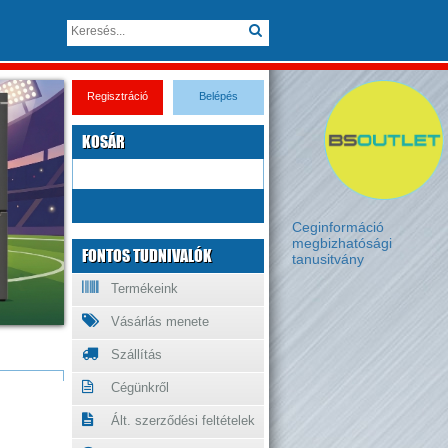
Regisztráció
Belépés
KOSÁR
Ceginformáció
megbizhatósági
FONTOS TUDNIVALÓK
tanusitvány
Termékeink
Vásárlás menete
Szállítás
Cégünkről
Ált. szerződési feltételek