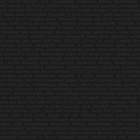
obotgép, porszívó, kenyérpiritó, hajszárító, Neff sütő, tv, turmix, húsdaráló, aprító, kávéfőző, gázfőzőlap, elöltöltős mosógép, hősugázók, gyümölcs centrifugák, indukciós főzőlapok, Bosch minőség, olcsó Bosch háztartási gépek, Midea klíma,Olcsó neff háztartási gép, Bosch neff Outlet TT7970 32"-os ( 81 cm-es ) képátló Mosógép, hűtő, mosógatógép, páraelszívó, főzőlap, háztartásigép, Outlet, olcsó, akciós, kisgép, robotgép, porszívó, kenyérpiritó, hajszárító, tv, turmix, húsdaráló, aprító, kávéfőző, gázfőzőlap, elöltöltős mosógép, hősugázók, gyümölcs centrifugák, indukciós főzőlapok, Bosch minőség, olcsó Bosch háztartási gépek, Olcsó neff háztartási gép, Bosch neff Outlet BSGL32383 32"-os ( 81 cm-es ) képátló Mosógép, hűtő, mosógatógép, páraelszívó, Midea klíma, főzőlap, háztartásigép, Outlet, olcsó, akciós, kisgép, robotgép, porszívó, kenyérpiritó, hajszárító, tv, turmix, húsdaráló, Neff sütő, aprító, kávéfőző, gázfőzőlap, elöltöltős mosógép, hősugázók, gyümölcs centrifugák, indukciós főzőlapok, Bosch minőség, olcsó Bosch háztartási gépek, Olcsó neff háztartási gép, Bosch Neff Outlet MAS4201N 32"-os ( 81 cm-es ) képátló Mosógép, hűtő, mosógatógép, páraelszívó, főzőlap, háztartásigép, Outlet, olcsó, akciós, kisgép, robotgép, porszívó, kenyérpiritó, hajszárító, tv, turmix, húsdaráló, aprító, kávéfőző, gázfőzőlap, elöltöltős mosógép, hősugázók, gyümölcs centrifugák, indukciós főzőlapok, Bosch minőség, olcsó Bosch háztartási gépek, Midea klíma, Olcsó neff háztartási gép, Bosch neff Outlet GR7451 42"-os ( 106 cm-es ) képátló Mosógép, hűtő, mosógatógép, páraelszívó, főzőlap, háztartásigép, Outlet, olcsó, akciós, kisgép, robotgép, porszívó, kenyérpiritó, hajszárító, tv, turmix, húsdaráló, aprító, kávéfőző, gázfőzőlap, elöltöltős mosógép, hősugázók, gyümölcs centrifugák, indukciós főzőlapok, Bosch minőség, olcsó Bosch háztartási gépek, Olcsó neff háztartási gép, Bosch Neff Outlet TDA2325 42"-os ( 106 cm-es ) képátló Mosógép, hűtő, mosógatógép, páraelszívó, főzőlap, háztartásigép, Outlet, olcsó, akciós, kisgép, Neff sütő, robotgép, porszívó, kenyérpiritó, hajszárító, tv, turmix, húsdaráló, aprító, kávéfőző, gázfőzőlap, elöltöltős mosógép, hősugázók, gyümölcs centrifugák, indukciós főzőlapok, Bosch minőség, olcsó Bosch háztartási gépek, Olcsó neff háztartási gép, Bosch Neff Outlet TFB3302V 48"-os ( 121 cm-es ) képátló Mosógép, hűtő, mosógatógép, páraelszívó, főzőlap, háztartásigép, Outlet, olcsó, akciós, kisgép, Midea klíma, robotgép, porszívó, kenyérpiritó, hajszárító, tv, turmix, húsdaráló, aprító, kávéfőző, gázfőzőlap, elöltöltős mosógép, hősugázók, gyümölcs centrifugák, indukciós főzőlapok, Bosch minőség, olcsó Bosch háztartási gépek, Olcsó neff háztartási gép, Bosch Neff Outlet LC5005 Aprító, turmix, mixer, húsdaráló Mosógép, hűtő, mosógatógép, páraelszívó, főzőlap, háztartásigép, Outlet, olcsó, akciós, kisgép, robotgép, porszívó, kenyérpiritó, hajszárító, tv, turmix, húsdaráló, aprító, kávéfőző, Neff sütő, gázfőzőlap, elöltöltős mosógép, hősugázók, gyümölcs centrifugák, indukciós főzőlapok, Bosch minőség, olcsó Bosch háztartási gépek, Olcsó neff háztartási gép, Bosch Neff Outlet MFQ3010 Aprító, turmix, mixer, húsdaráló Mosógép, hűtő, mosógatógép, páraelszívó, főzőlap, háztartásigép, Outlet, olcsó, akciós, kisgép, robotgép, porszívó, kenyérpiritó, hajszárító, tv, turmix, húsdaráló, aprító, kávéfőző, gázfőzőlap, elöltöltős mosógép, hősugázók, gyümölcs centrifugák, indukciós főzőlapok, Bosch minőség, olcsó Bosch háztartási gépek, Olcsó neff háztartási gép, Bosch Neff Outlet BSD3030 Aprító, turmix, mixer, húsdaráló Mosógép, hűtő, mosógatógép, páraelszívó, főzőlap, háztartásigép, Outlet, olcsó, akciós, kisgép, Midea klíma, robotgép, porszívó, kenyérpiritó, hajszárító, tv, turmix, húsdaráló, aprító, kávéfőző, gázfőzőlap, elöltöltős mosógép, hősugázók, gyümölcs centrifugák, indukciós főzőlapok, Bosch minőség, olcsó Bosch háztartási gépek, Olcsó neff háztartási gép, Bosch Neff Outlet KG36VVL30 Aprító, turmix, mixer, húsdaráló Mosógép, hűtő, mosógatógép, páraelszívó, főzőlap, háztartásigép, Outlet, olcsó, akciós, kisgép, robotgép, porszívó, kenyérpiritó, hajszárító, tv, turmix, húsdaráló, aprító, kávéfőző, gázfőzőlap, elöltöltős mosógép, Midea klíma, hősugázók, gyümölcs centrifugák, indukciós főzőlapok, Bosch minőség, olcsó Bosch háztartási gépek, Olcsó neff háztartási gép, Bosch Neff Outlet KG39VVL30 Aprító, turmix, mixer, húsdaráló Mosógép, hűtő, mosógatógép, páraelszívó, főzőlap, háztartásigép, Outlet, olcsó, akciós, kisgép, robotgép, porszívó, kenyérpiritó, hajszárító, tv, turmix, húsdaráló, aprító, kávéfőző, gázfőzőlap, Midea klíma, elöltölt