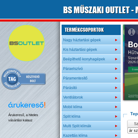
B
S
MŰSZAKI OUTLET
- 
TERMÉKCSOPORTOK
Nagy háztartási gépek
Kis háztartási gépek
Beépíthető konyhagépek
Páraelszívó
Páramentesítő
Párásító
Ventilátorok
Mobil klíma
Tep
Árukereső, a hiteles
Split klíma
vásárlási kalauz
Sz
Multi Split klímák
Kazettás klíma