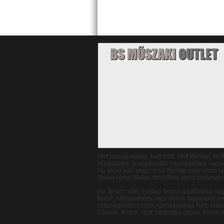
BS MŰSZAKI
OUTLET
Neff mosogatógép, Neff sütő, Neff főzőlap, Nef
Halásztelek szabadonálló mosogatógép vagy b
Ha olcsó sütő vagy olcsó főzőlap vagy olcsó
Midea klíma, Midea split klíma akció folyamato
Ha Bosch sütő esetleg Bosch gázfőzőlap va
Bosch hűtőszekrény vagy Bosch fagyasztószek
szépséghibás bosch, szépséghibás Neff, szép
Címkék: Bosch, Neff, háztartási gépek, Bosch-