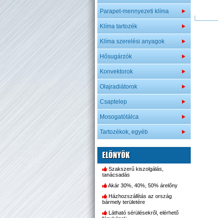
Parapet-mennyezeti klíma
Klíma tartozék
Klíma szerelési anyagok
Hősugárzók
Konvektorok
Olajradiátorok
Csaptelep
Mosogatótálca
Tartozékok, egyéb
ELŐNYÖK
Szakszerű kiszolgálás,
tanácsadás
Akár 30%, 40%, 50% árelőny
Házhozszállítás az ország
bármely területére
Látható sérülésekről, elérhető