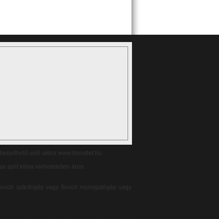
 beépíthető sütő akkor www.bsoutlet.hu.
x split klíma verhetetetlen áron.
Bosch szárítógép vagy Bosch mosogatógép vagy