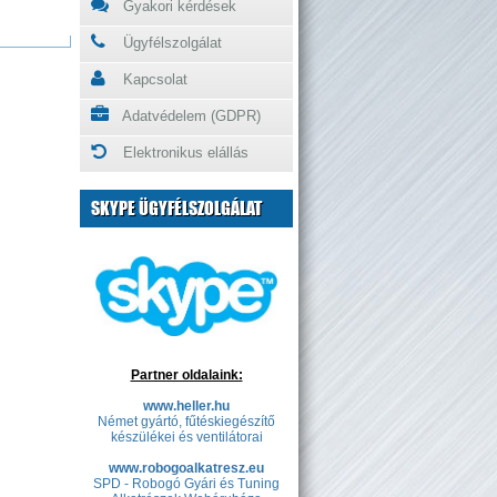
Gyakori kérdések
Ügyfélszolgálat
Kapcsolat
Adatvédelem (GDPR)
Elektronikus elállás
SKYPE ÜGYFÉLSZOLGÁLAT
Partner oldalaink:
www.heller.hu
Német gyártó, fűtéskiegészítő
készülékei és ventilátorai
www.robogoalkatresz.eu
SPD - Robogó Gyári és Tuning