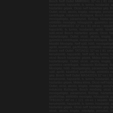
Bosch Neff Outlet MMR08A1 32"-os ( 81 cm-es ) képátló Mosógép, hűtő, mosógatógép, páraelszívó, főzőlap, háztartásigép, Outlet, olcsó, akciós, kisgép, robotgép, porszívó, kenyérpiritó, hajszárító, tv, turmix, húsdaráló, aprító, kávéfőző, gázfőzőlap, elöltöltős mosógép, hősugázók, gyümölcs centrifugák, indukciós főzőlapok, Bosch minőség, olcsó Bosch háztartási gépek, Olcsó neff háztartási gép, Bosch neff Outlet PHD2511 32"-os ( 81 cm-es ) képátló Mosógép, hűtő, mosógatógép, páraelszívó, főzőlap, Neff sütő, háztartásigép, Outlet, olcsó, akciós, kisgép, robotgép, porszívó, Midea klíma, kenyérpiritó, hajszárító, tv, turmix, húsdaráló, aprító, kávéfőző, gázfőzőlap, elöltöltős mosógép, hősugázók, gyümölcs centrifugák, indukciós főzőlapok, Bosch minőség, olcsó Bosch háztartási gépek, Olcsó neff háztartási gép, Bosch neff Outlet TDA2630 32"-os ( 81 cm-es ) képátló Mosógép, hűtő, mosógatógép, páraelszívó, főzőlap, háztartásigép, Outlet, olcsó, akciós, kisgép, robotgép, porszívó, kenyérpiritó, hajszárító, tv, turmix, húsdaráló, aprító, kávéfőző, gázfőzőlap, elöltöltős mosógép, hősugázók, gyümölcs centrifugák, Midea klíma, indukciós főzőlapok, Bosch minőség, olcsó Bosch háztartási gépek, Olcsó neff háztartási gép, Bosch Neff Outlet MSM64010 32"-os ( 81 cm-es ) képátló Mosógép, hűtő, mosógatógép, páraelszívó, főzőlap, háztartásigép, Outlet, olcsó, akciós, kisgép, robotgép, porszívó, kenyérpiritó, hajszárító, tv, turmix, húsdaráló, aprító, kávéfőző, gázfőzőlap, elöltöltős mosógép, hősugázók, Midea klíma, gyümölcs centrifugák, indukciós főzőlapok, Bosch minőség, Neff sütő,olcsó Bosch háztartási gépek, Olcsó Neff háztartási gép, Bosch Neff Outlet BSD3030 32"-os ( 81 cm-es ) képátló Mosógép, hűtő, mosógatógép, páraelszívó, főzőlap, háztartásigép, Outlet, olcsó, akciós, kisgép, robotgép, porszívó, kenyérpiritó, hajszárító, tv, turmix, húsdaráló, aprító, kávéfőző, gázfőzőlap, elöltöltős mosógép, hősugázók, gyümölcs centrifugák, indukciós főzőlapok, Bosch minőség, Midea klíma, olcsó Bosch háztartási gépek, Olcsó Neff háztartási gép, Bosch Neff Outlet BGL32510 32"-os ( 81 cm-es ) képátló Mosógép, Neff sütő, hűtő, mosógatógép, páraelszívó, főzőlap, háztartásigép, Outlet, olcsó, akciós, kisgép, robotgép, porszívó, kenyérpiritó, hajszárító, tv, turmix, húsdaráló, aprító, kávéfőző, gázfőzőlap, elöltöltős mosógép, hősugázók, gyümölcs centrifugák, indukciós főzőlapok, Bosch minőség, olcsó Bosch háztartási gépek, Olcsó Neff háztartási gép, Bosch neff Outlet TAT3A011 32"-os ( 81 cm-es ) képátló Mosógép, hűtő, mosógatógép, páraelszívó, főzőlap, háztartásigép, Outlet, olcsó, akciós, kisgép, r