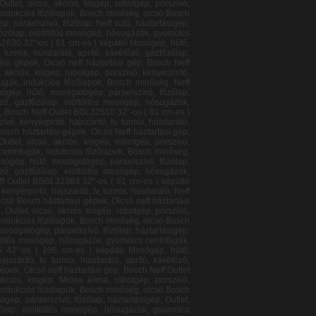
ős mosógép, Neff sütő, hősugázók, gyümölcs centrifugák, indukciós főzőlapok, Bosch minőség, olcsó Bosch háztartási gépek, Olcsó neff háztartási gép, Bosch Neff Outlet KG39VVL31 Aprító, turmix, mixer, húsdaráló Mosógép, hűtő, mosógatógép, páraelszívó, főzőlap, háztartásigép, Outlet, olcsó, akciós, kisgép, robotgép, porszívó, kenyérpiritó, hajszárító, tv, turmix, húsdaráló, aprító, kávéfőző, gázfőzőlap, elöltöltős mosógép, hősugázók, gyümölcs centrifugák, indukciós főzőlapok, Bosch minőség, olcsó Bosch háztartási gépek, Olcsó neff háztartási gép, Bosch Neff Outlet KG39VVW30 Aprító, turmix, mixer, húsdaráló Mosógép, hűtő, mosógatógép, páraelszívó, főzőlap, háztartásigép, Outlet, olcsó, akciós, kisgép, robotgép, porszívó, kenyérpiritó, hajszárító, tv, turmix, húsdaráló, aprító, kávéfőző, gázfőzőlap, elöltöltős mosógép, hősugázók, gyümölcs centrifugák, indukciós főzőlapok, Bosch minőség, olcsó Bosch háztartási gépek, Olcsó neff háztartási gép, Bosch Neff Outlet KG49EAI30 Aprító, turmix, mixer, húsdaráló Mosógép, hűtő, mosógatógép, páraelszívó, főzőlap, háztartásigép, Outlet, olcsó, akciós, kisgép, robotgép, porszívó, kenyérpiritó, hajszárító, tv, turmix, húsdaráló, aprító, kávéfőző, gázfőzőlap, elöltöltős mosógép, hősugázók, gyümölcs centrifugák, indukciós főzőlapok, Bosch minőség, olcsó Bosch háztartási gépek, Olcsó neff háztartási gép, Bosch Neff Outlet KG49NAI22 Aprító, turmix, mixer, húsdaráló Mosógép, hűtő, mosógatógép, páraelszívó, főzőlap, háztartásigép, Midea klíma, Outlet, olcsó, akciós, kisgép, robotgép, porszívó, kenyérpiritó, hajszárító, tv, turmix, húsdaráló, aprító, kávéfőző, Neff sütő, gázfőzőlap, elöltöltős mosógép, hősugázók, gyümölcs centrifugák, indukciós főzőlapok, Bosch minőség, olcsó Bosch háztartási gépek, Olcsó neff háztartási gép, Bosch Neff Outlet KGE39AL40 Aprító, turmix, mixer, húsdaráló Mosógép, hűtő, mosógatógép, páraelszívó, főzőlap, háztartásigép, Outlet, olcsó, akciós, kisgép, robotgép, porszívó, kenyérpiritó, hajszárító, tv, turmix, húsdaráló, aprító, kávéfőző, gázfőzőlap, elöltöltős mosógép, hősugázók, gyümölcs centrifugák, indukciós főzőlapok, Bosch minőség, olcsó Bosch háztartási gépek, Olcsó neff háztartási gép, Bosch Neff Outlet KGE49AI30 Aprító, turmix, mixer, húsdaráló Mosógép, hűtő, mosógatógép, páraelszívó, főzőlap, háztartásigép, Outlet, Midea klíma, olcsó, akciós, kisgép, robotgép, porszívó, kenyérpiritó, hajszárító, tv, turmix, húsdaráló, aprító, kávéfőző, gázfőzőlap, elöltöltős mosógép, hősugázók, gyümölcs centrifugák, indukciós főzőlapok, Bosch minőség, olcsó Bosch háztartási gépek, Olcsó neff háztartási gép, Bosch Neff Outlet KGV39VL30 Aprító, turmix, mixer, húsdaráló Mosógép, hűtő, mosógatógép, páraelszívó, főzőlap, háztartásigép, Outlet, olcsó, akciós, kisgép, robotgép, porszívó,